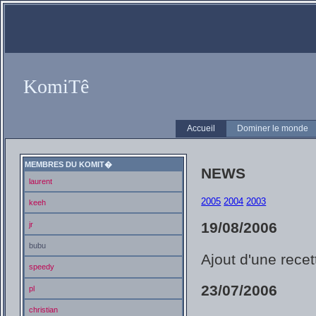
KomiTê
Accueil
Dominer le monde
MEMBRES DU KOMIT�
NEWS
laurent
2005
2004
2003
keeh
19/08/2006
jr
bubu
Ajout d'une rece
speedy
23/07/2006
pl
christian